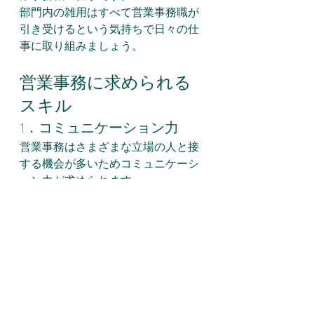
部門内の雑用はすべて営業事務職が
引き受けるという気持ちで日々の仕
事に取り組みましょう。
営業事務に求められる
スキル
1．コミュニケーション力
営業事務はさまざまな立場の人と接
する機会が多いためコミュニケーシ
ョン力が求められます。
営業は人と会ってナンボの仕事で
す。それは事務職にも通じます。
2．社会常識
20代の若手から50代の役員・幹部社
員まで幅広い人と接するため、社会
常識に欠けると使えない人とみなさ