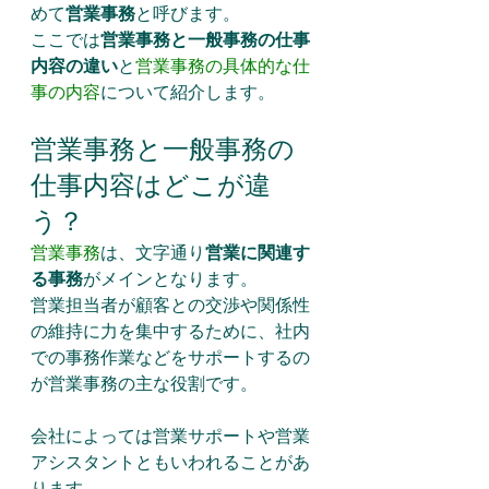
めて
営業事務
と呼びます。
ここでは
営業事務と一般事務の仕事
内容の違い
と
営業事務の具体的な仕
事の内容
について紹介します。
営業事務と一般事務の
仕事内容はどこが違
う？
営業事務
は、文字通り
営業に関連す
る事務
がメインとなります。
営業担当者が顧客との交渉や関係性
の維持に力を集中するために、社内
での事務作業などをサポートするの
が営業事務の主な役割です。
会社によっては営業サポートや営業
アシスタントともいわれることがあ
ります。