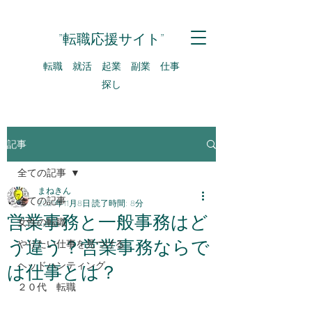
​​”転職応援サイト”
転職 就活 起業 副業 仕事
探し
記事
全ての記事
まねきん
全ての記事
2021年11月8日
読了時間: 8分
営業事務と一般事務はど
女性の転職
う違う？営業事務ならで
やりたい仕事を見つける
ヘッドハンティング
は仕事とは？
２０代 転職